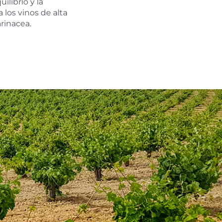
ilibrio y la
 los vinos de alta
rinacea.