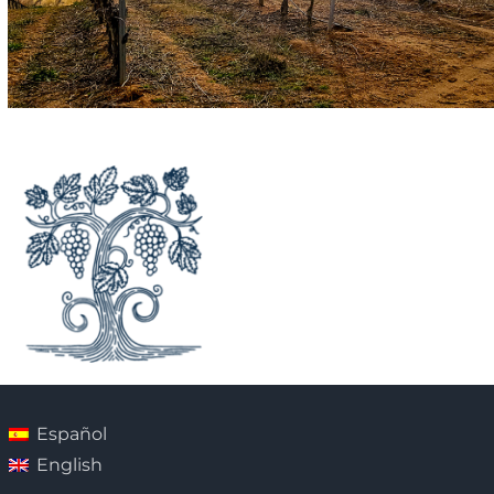
Español
English