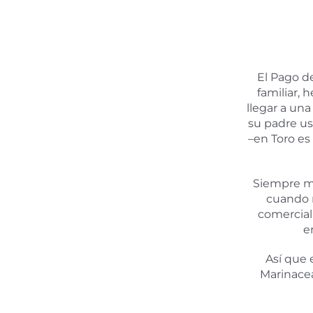
El Pago d
familiar, 
llegar a una
su padre us
–en Toro es
Siempre me
cuando m
comercial
e
Así que 
Marinacea