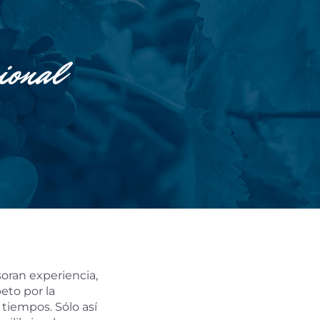
ional
oran experiencia,
peto por la
s tiempos. Sólo así