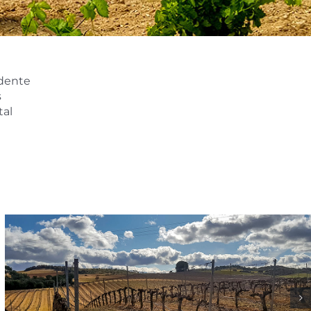
edente
s
tal