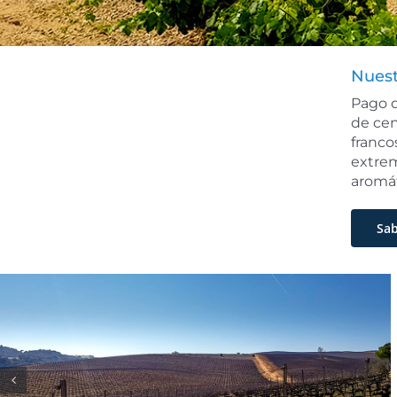
Nuest
Pago d
de cen
franco
extrem
aromát
Sa