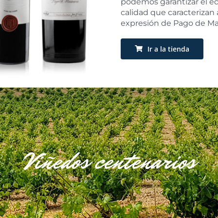
podemos garantizar el equ
calidad que caracterizan a
expresión de Pago de Ma
Ir a la tienda
Viñedos centenarios